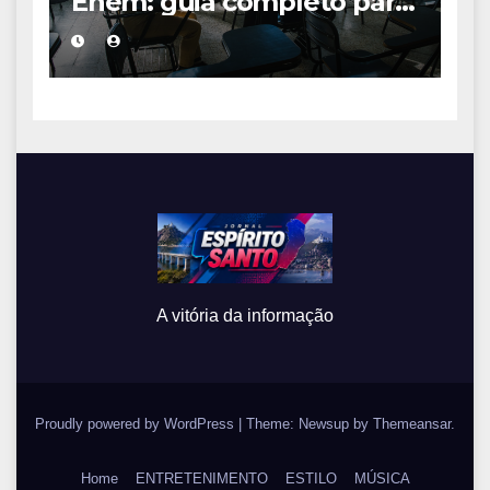
Enem: guia completo para
conquistar a vaga na
universidade
A vitória da informação
Proudly powered by WordPress
|
Theme: Newsup by
Themeansar
.
Home
ENTRETENIMENTO
ESTILO
MÚSICA