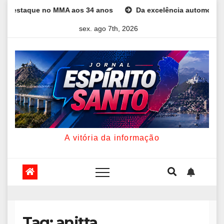
Skip
taque no MMA aos 34 anos
Da excelência automotiva à inovaçã
to
sex. ago 7th, 2026
content
A vitória da informação
Tag:
anitta