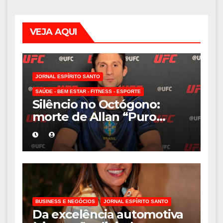
VEJA AQUI
JORNAL ESPÍRITO SANTO
SAÚDE - BEM ESTAR - FITNESS - ESPORTE
Silêncio no Octógono:
morte de Allan “Puro
Osso” interrompe
trajetória de destaque no
MMA aos 34 anos
BUSINESS E NEGÓCIOS
JORNAL ESPÍRITO SANTO
Da excelência automotiva