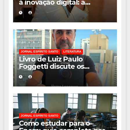
à inovação digital: a
trajetória internacional da
empresária Adriene Silva
JORNAL ESPÍRITO SANTO
LITERATURA
Livro de Luiz Paulo
Foggetti discute os
desafios de uma
sociedade onde viver até
aos 120 anos poderá ser
realidade
JORNAL ESPÍRITO SANTO
Como estudar para o