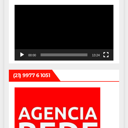
Tocador
de
vídeo
00:00
13:24
(21) 9977 6 1051