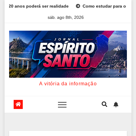
Skip
 poderá ser realidade
Como estudar para o Enem: guia comp
to
sáb. ago 8th, 2026
content
A vitória da informação