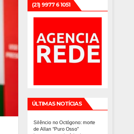
(21) 9977 6 1051
ÚLTIMAS NOTÍCIAS
Silêncio no Octógono: morte
de Allan “Puro Osso”