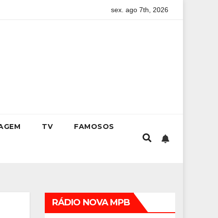
sex. ago 7th, 2026
 trajetória de destaque no MMA aos 34 anos
Da excelência a
IAGEM
TV
FAMOSOS
RÁDIO NOVA MPB