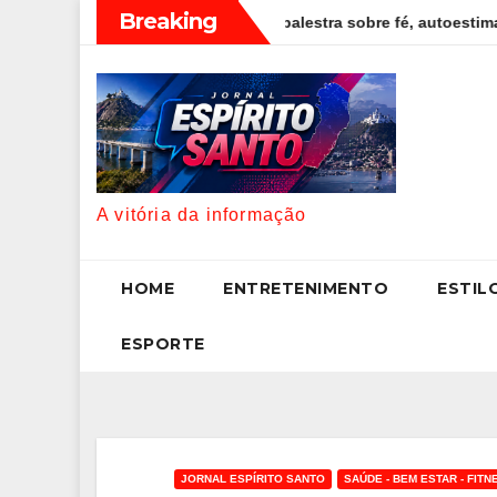
Skip
Breaking
mpreendedoras com palestra sobre fé, autoestima e liderança
to
content
A vitória da informação
HOME
ENTRETENIMENTO
ESTIL
ESPORTE
JORNAL ESPÍRITO SANTO
SAÚDE - BEM ESTAR - FITN