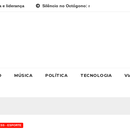
Silêncio no Octógono: morte de Allan “Puro Osso” interrompe
O
MÚSICA
POLÍTICA
TECNOLOGIA
V
ESS - ESPORTE