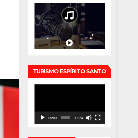
TURISMO ESPÍRITO SANTO
Tocador
de
vídeo
00:00
13:24