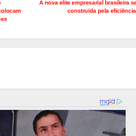
b
A nova elite empresarial brasileira s
 colocam
construída pela eficiênci
ões