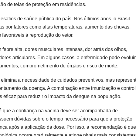
ção de telas de proteção em residências.
safios de saúde pública do país. Nos últimos anos, o Brasil
as por fatores como altas temperaturas, aumento das chuvas,
favoráveis à reprodução do vetor.
ebre alta, dores musculares intensas, dor atrás dos olhos,
ores articulares. Em alguns casos, a enfermidade pode evoluir
ramentos, comprometimento de órgãos e risco de morte.
 elimina a necessidade de cuidados preventivos, mas represen
frentamento da doença. A combinação entre imunização e contro
 eficaz para reduzir o impacto da dengue na população.
 é que a confiança na vacina deve ser acompanhada de
ossuem dúvidas sobre o tempo necessário para que a proteção
ança após a aplicação da dose. Por isso, a recomendação é que
lógica ocorre gradualmente e atinge níveis mais consistentes