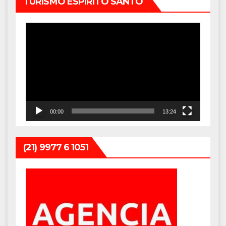
TURISMO ESPÍRITO SANTO
Tocador
de
vídeo
00:00
13:24
(21) 9977 6 1051