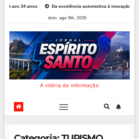
Skip
Da excelência automotiva à inovação digital: a trajetória interna
to
dom. ago 9th, 2026
content
A vitória da informação
Categoria:
TURISMO