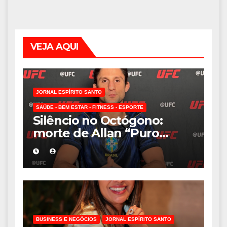
VEJA AQUI
JORNAL ESPÍRITO SANTO
SAÚDE - BEM ESTAR - FITNESS - ESPORTE
Silêncio no Octógono:
morte de Allan “Puro
Osso” interrompe
trajetória de destaque no
MMA aos 34 anos
BUSINESS E NEGÓCIOS
JORNAL ESPÍRITO SANTO