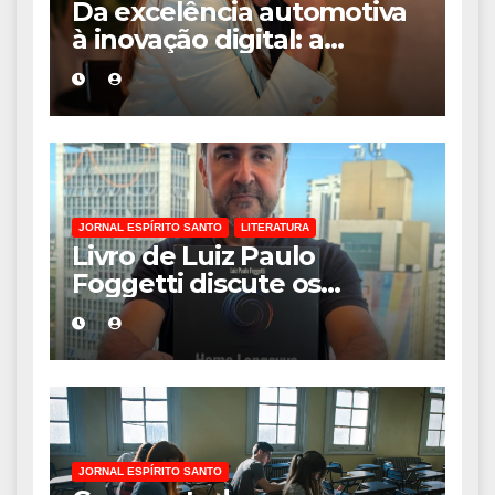
Da excelência automotiva
à inovação digital: a
trajetória internacional da
empresária Adriene Silva
JORNAL ESPÍRITO SANTO
LITERATURA
Livro de Luiz Paulo
Foggetti discute os
desafios de uma
sociedade onde viver até
aos 120 anos poderá ser
realidade
JORNAL ESPÍRITO SANTO