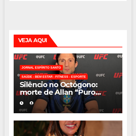
VEJA AQUI
JORNAL ESPÍRITO SANTO
SAÚDE - BEM ESTAR - FITNESS - ESPORTE
Silêncio no Octógono:
morte de Allan “Puro
Osso” interrompe
trajetória de destaque no
MMA aos 34 anos