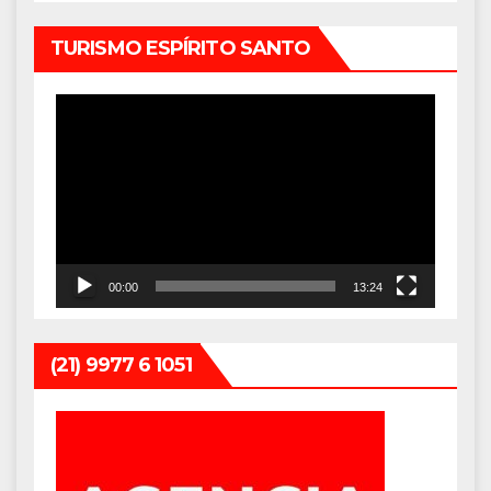
TURISMO ESPÍRITO SANTO
Tocador
de
vídeo
00:00
13:24
(21) 9977 6 1051