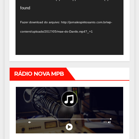
de
found
vídeo
Fazer download do arquivo: http://jornalespiritosanto.com.br/wp-
content/uploads/2017/05/mae-do-Danilo.mp4?_=1
RÁDIO NOVA MPB