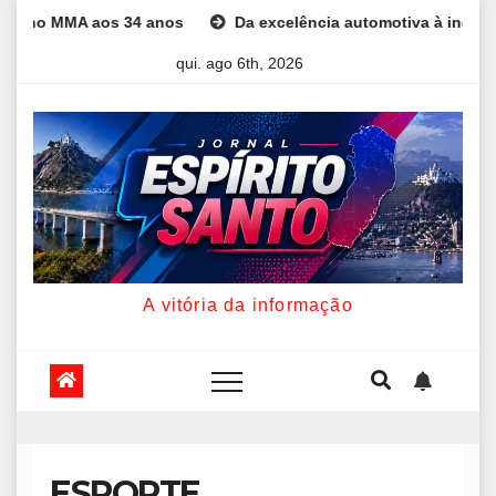
Skip
aos 34 anos
Da excelência automotiva à inovação digital: a t
to
qui. ago 6th, 2026
content
A vitória da informação
ESPORTE