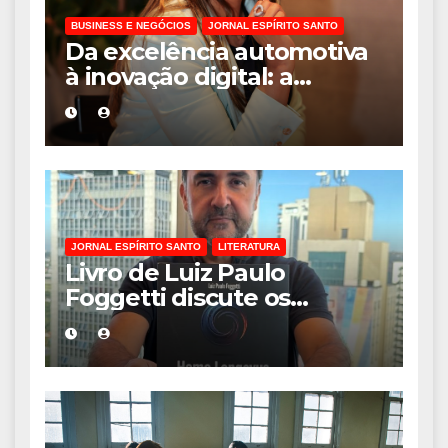
BUSINESS E NEGÓCIOS
JORNAL ESPÍRITO SANTO
Da excelência automotiva
à inovação digital: a
trajetória internacional da
empresária Adriene Silva
JORNAL ESPÍRITO SANTO
LITERATURA
Livro de Luiz Paulo
Foggetti discute os
desafios de uma
sociedade onde viver até
aos 120 anos poderá ser
realidade