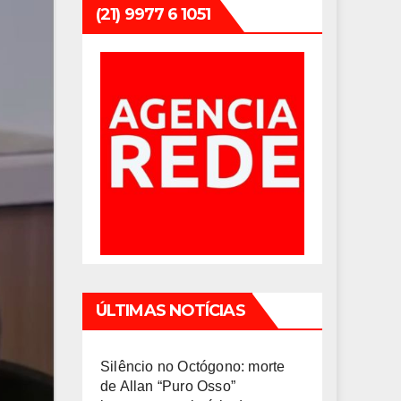
(21) 9977 6 1051
ÚLTIMAS NOTÍCIAS
Silêncio no Octógono: morte
de Allan “Puro Osso”