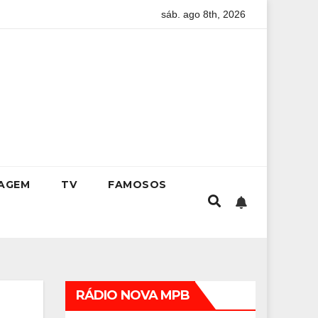
sáb. ago 8th, 2026
ro de Luiz Paulo Foggetti discute os desafios de uma sociedade o
IAGEM
TV
FAMOSOS
RÁDIO NOVA MPB