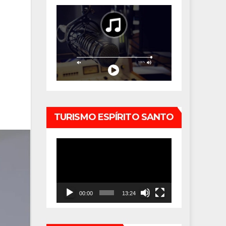
TURISMO ESPÍRITO SANTO
Tocador
de
vídeo
00:00
13:24