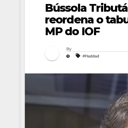
Bússola Tributá
reordena o tabu
MP do IOF
By
#Haddad