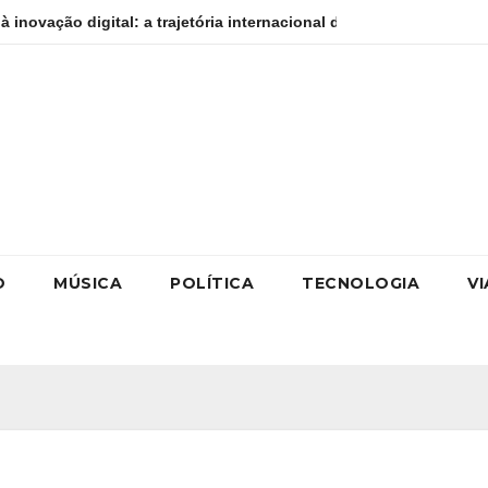
: a trajetória internacional da empresária Adriene Silva
Liv
O
MÚSICA
POLÍTICA
TECNOLOGIA
V