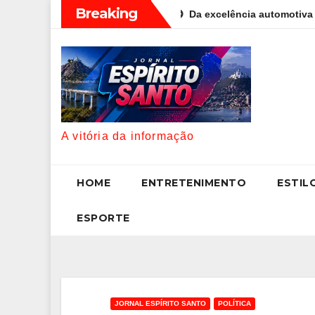
Skip
Breaking
 MMA aos 34 anos
Da excelência automotiva à inovação digital
to
content
A vitória da informação
HOME
ENTRETENIMENTO
ESTIL
ESPORTE
JORNAL ESPÍRITO SANTO
POLÍTICA