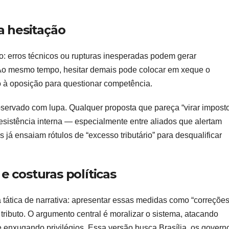
a hesitação
o: erros técnicos ou rupturas inesperadas podem gerar
. Ao mesmo tempo, hesitar demais pode colocar em xeque o
 à oposição para questionar competência.
ervado com lupa. Qualquer proposta que pareça “virar impost
resistência interna — especialmente entre aliados que alertam
os já ensaiam rótulos de “excesso tributário” para desqualificar
e costuras políticas
 tática de narrativa: apresentar essas medidas como “correçõe
 tributo. O argumento central é moralizar o sistema, atacando
 e enxugando privilégios. Essa versão busca Brasília, os govern