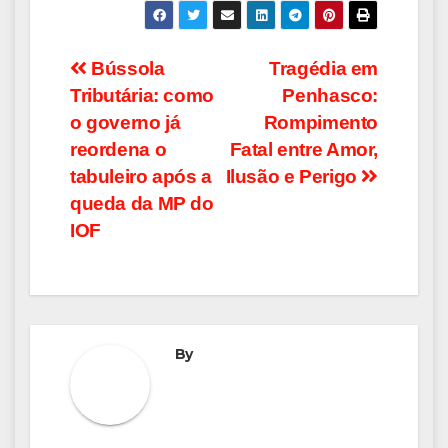
Navegação
Bússola
Tragédia em
Tributária: como
Penhasco:
de
o governo já
Rompimento
Post
reordena o
Fatal entre Amor,
tabuleiro após a
Ilusão e Perigo
queda da MP do
IOF
By