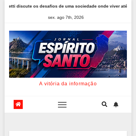
Skip
cute os desafios de uma sociedade onde viver até aos 120 anos p
to
sex. ago 7th, 2026
content
A vitória da informação