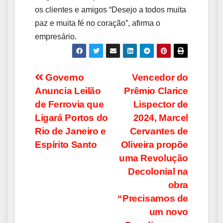
os clientes e amigos “Desejo a todos muita
paz e muita fé no coração”, afirma o
empresário.
Navegação
Governo
Vencedor do
Anuncia Leilão
Prêmio Clarice
de
de Ferrovia que
Lispector de
Post
Ligará Portos do
2024, Marcel
Rio de Janeiro e
Cervantes de
Espírito Santo
Oliveira propõe
uma Revolução
Decolonial na
obra
“Precisamos de
um novo