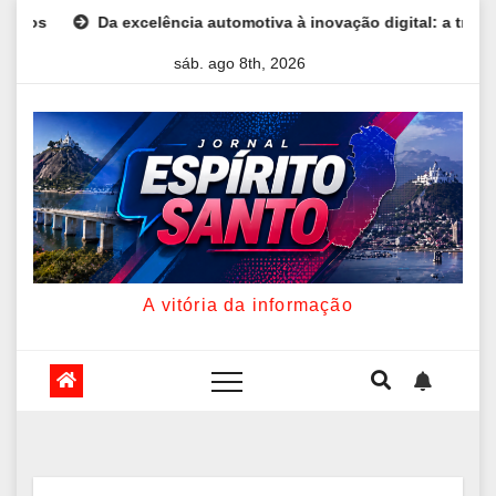
Skip
tiva à inovação digital: a trajetória internacional da empresária 
to
sáb. ago 8th, 2026
content
A vitória da informação