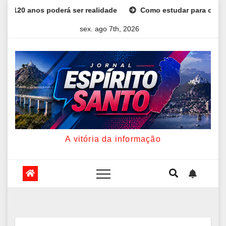
Skip
s poderá ser realidade
Como estudar para o Enem: guia com
to
sex. ago 7th, 2026
content
A vitória da informação