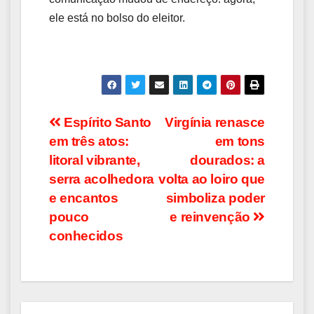
ele está no bolso do eleitor.
Navegação
Espírito Santo
Virgínia renasce
em três atos:
em tons
de
litoral vibrante,
dourados: a
Post
serra acolhedora
volta ao loiro que
e encantos
simboliza poder
pouco
e reinvenção
conhecidos