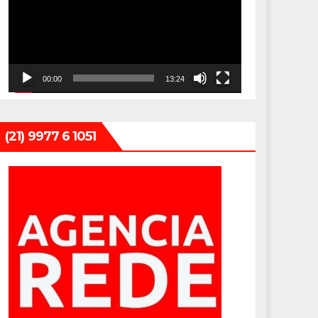
vídeo
00:00
13:24
(21) 9977 6 1051