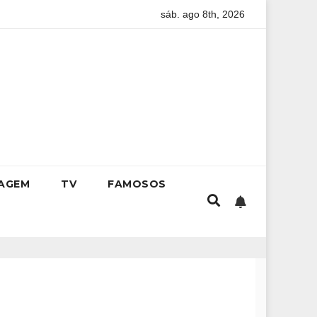
sáb. ago 8th, 2026
ternacional da empresária Adriene Silva
Livro de Luiz Paulo 
IAGEM
TV
FAMOSOS