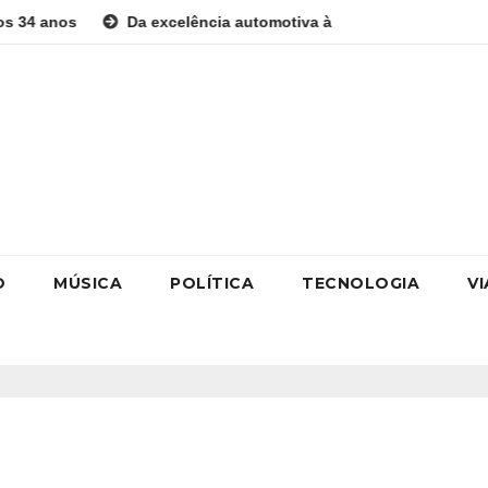
Da excelência automotiva à inovação digital: a trajetória in
O
MÚSICA
POLÍTICA
TECNOLOGIA
V