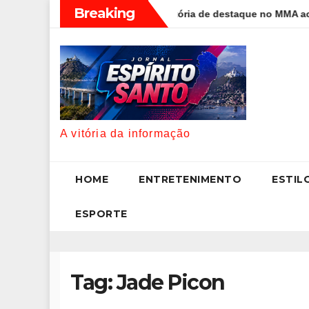
Skip
Breaking
uro Osso” interrompe trajetória de destaque no MMA aos 34 anos
to
content
A vitória da informação
HOME
ENTRETENIMENTO
ESTIL
ESPORTE
Tag:
Jade Picon