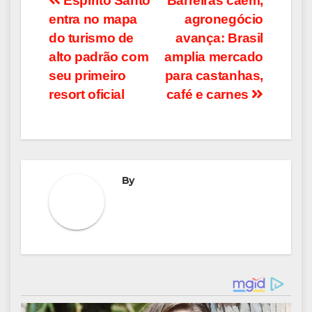
Navegação
Espírito Santo
Barreiras caem,
entra no mapa
agronegócio
de
do turismo de
avança: Brasil
Post
alto padrão com
amplia mercado
seu primeiro
para castanhas,
resort oficial
café e carnes
By