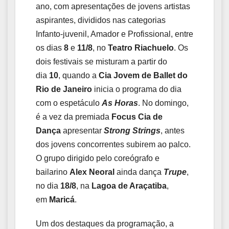
ano, com apresentações de jovens artistas
aspirantes, divididos nas categorias
Infanto-juvenil, Amador e Profissional, entre
os dias
8
e
11/8
, no
Teatro Riachuelo
. Os
dois festivais se misturam a partir do
dia
10
, quando a
Cia Jovem de Ballet do
Rio de Janeiro
inicia o programa do dia
com o espetáculo
As Horas
. No domingo,
é a vez da premiada
Focus Cia de
Dança
apresentar
Strong Strings
, antes
dos jovens concorrentes subirem ao palco.
O grupo dirigido pelo coreógrafo e
bailarino
Alex Neoral
ainda dança
Trupe
,
no dia
18/8
, na
Lagoa de Araçatiba
,
em
Maricá
.
Um dos destaques da programação, a