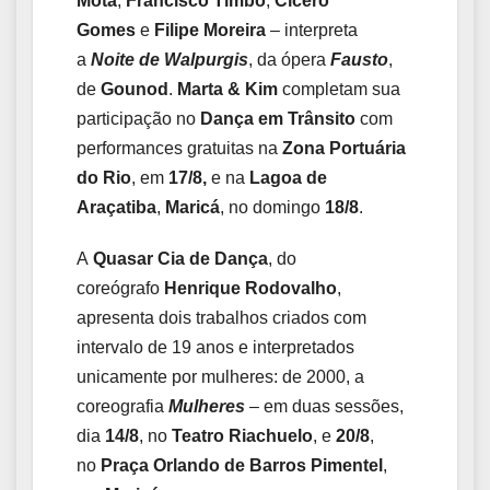
Mota
,
Francisco Timbó
,
Cícero
Gomes
e
Filipe
Moreira
– interpreta
a
Noite de Walpurgis
, da ópera
Fausto
,
de
Gounod
.
Marta & Kim
completam sua
participação no
Dança em Trânsito
com
performances gratuitas na
Zona Portuária
do Rio
, em
17/8,
e na
Lagoa de
Araçatiba
,
Maricá
, no domingo
18/8
.
A
Quasar Cia de Dança
, do
coreógrafo
Henrique Rodovalho
,
apresenta dois trabalhos criados com
intervalo de 19 anos e interpretados
unicamente por mulheres: de 2000, a
coreografia
Mulheres
– em duas sessões,
dia
14/8
, no
Teatro Riachuelo
, e
20/8
,
no
Praça Orlando de Barros Pimentel
,