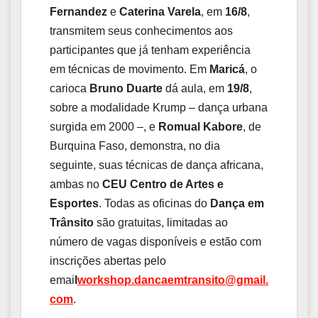
Fernandez
e
Caterina Varela
, em
16/8
,
transmitem seus conhecimentos aos
participantes que já tenham experiência
em técnicas de movimento. Em
Maricá
, o
carioca
Bruno Duarte
dá aula, em
19/8
,
sobre a modalidade Krump – dança urbana
surgida em 2000 –, e
Romual Kabore
, de
Burquina Faso, demonstra, no dia
seguinte, suas técnicas de dança africana,
ambas no
CEU Centro de Artes e
Esportes
. Todas as oficinas do
Dança em
Trânsito
são gratuitas, limitadas ao
número de vagas disponíveis e estão com
inscrições abertas pelo
emai
l
workshop.dancaemtransito@gmail.
com
.