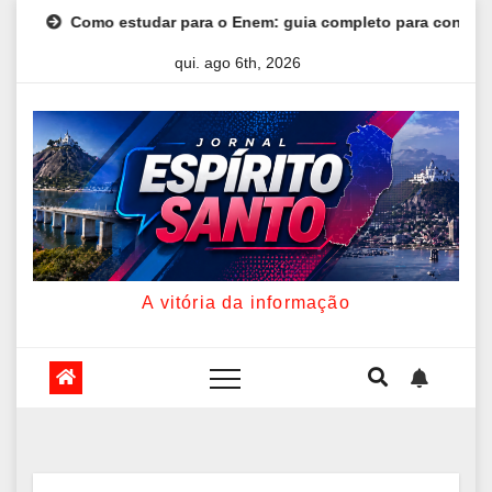
Skip
r para o Enem: guia completo para conquistar a vaga na univer
to
qui. ago 6th, 2026
content
A vitória da informação