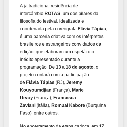
A já tradicional residência de
intercâmbio
ROTAS
, um dos pilares da
filosofia do festival, idealizada e
coordenada pela coreógrafa
Flávia Tápias
,
é uma parceria criativa com os intérpretes
brasileiros e estrangeiros convidados da
edição, que elaboram um espetáculo
inédito apresentado durante a
programação. De
13 a 18 de agosto
, o
projeto contará com a participação
de
Flávia Tápias
(RJ),
Jeremy
Kouyoumdjian
(França),
Marie
Urvoy
(França),
Francesca
Zaviani
(Itália),
Romual Kabore
(Burquina
Faso), entre outros.
No encerramento da etapa carioca, em
17