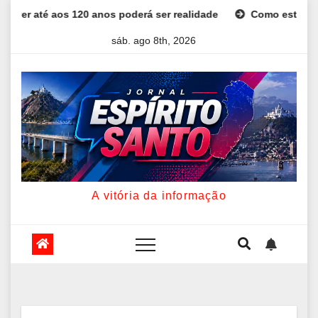
Skip
á ser realidade
Como estudar para o Enem: guia completo p
to
sáb. ago 8th, 2026
content
A vitória da informação