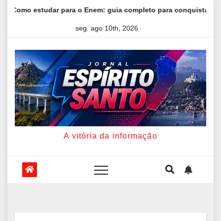
Skip
 guia completo para conquistar a vaga na universidade
Kri
to
seg. ago 10th, 2026
content
A vitória da informação