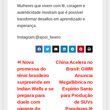
Mulheres que vivem com fé, coragem e
autenticidade mostram que é possível
transformar desafios em aprendizado e
esperança.
Instagram:@ajosi_favero
Navegação
Nova
China Acelera no
promessa do
Brasil: GWM
de
tênis brasileiro
Anuncia
Post
surpreende em
Megafábrica no
Indian Wells e se
Espírito Santo
prepara para
para Produção
duelo com
de SUVs
gigante do
Populares