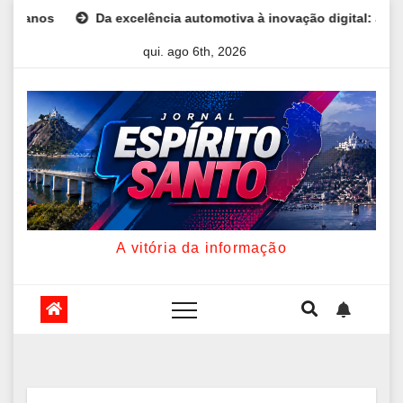
Skip
Da excelência automotiva à inovação digital: a trajetória inte
to
qui. ago 6th, 2026
content
A vitória da informação