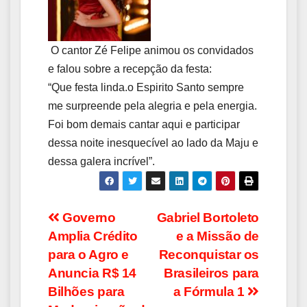
O cantor Zé Felipe animou os convidados
e falou sobre a recepção da festa:
“Que festa linda.o Espirito Santo sempre
me surpreende pela alegria e pela energia.
Foi bom demais cantar aqui e participar
dessa noite inesquecível ao lado da Maju e
dessa galera incrível”.
Navegação
Governo
Gabriel Bortoleto
Amplia Crédito
e a Missão de
de
para o Agro e
Reconquistar os
Post
Anuncia R$ 14
Brasileiros para
Bilhões para
a Fórmula 1