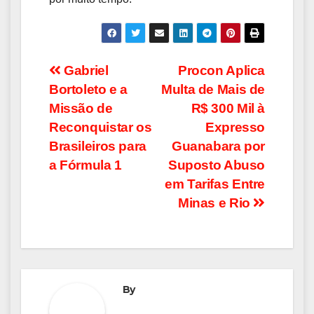
Navegação
Gabriel
Procon Aplica
Bortoleto e a
Multa de Mais de
de
Missão de
R$ 300 Mil à
Post
Reconquistar os
Expresso
Brasileiros para
Guanabara por
a Fórmula 1
Suposto Abuso
em Tarifas Entre
Minas e Rio
By