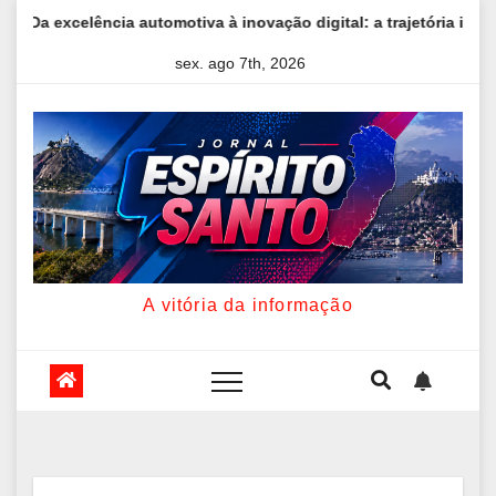
Skip
 automotiva à inovação digital: a trajetória internacional da empr
to
sex. ago 7th, 2026
content
A vitória da informação