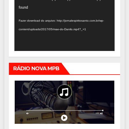
de
found
vídeo
Fazer download do arquivo: http://jornalespiritosanto.com.br/wp-
content/uploads/2017/05/mae-do-Danilo.mp4?_=1
RÁDIO NOVA MPB