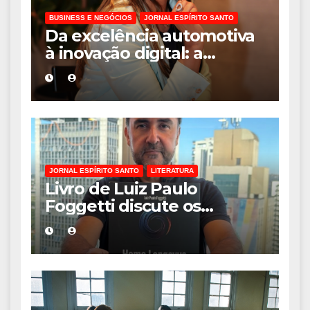
BUSINESS E NEGÓCIOS
JORNAL ESPÍRITO SANTO
Da excelência automotiva
à inovação digital: a
trajetória internacional da
empresária Adriene Silva
JORNAL ESPÍRITO SANTO
LITERATURA
Livro de Luiz Paulo
Foggetti discute os
desafios de uma
sociedade onde viver até
aos 120 anos poderá ser
realidade