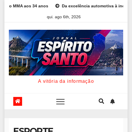
Skip
s 34 anos
Da excelência automotiva à inovação digital: a tra
to
qui. ago 6th, 2026
content
A vitória da informação
ESPORTE