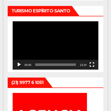
TURISMO ESPÍRITO SANTO
Tocador
de
vídeo
00:00
13:24
(21) 9977 6 1051