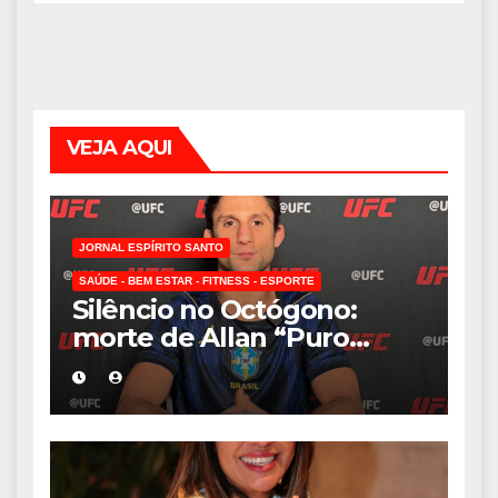
VEJA AQUI
JORNAL ESPÍRITO SANTO
SAÚDE - BEM ESTAR - FITNESS - ESPORTE
Silêncio no Octógono:
morte de Allan “Puro
Osso” interrompe
trajetória de destaque no
MMA aos 34 anos