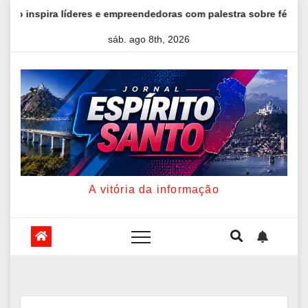
Skip
reendedoras com palestra sobre fé, autoestima e liderança
to
sáb. ago 8th, 2026
content
A vitória da informação