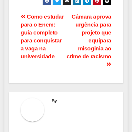
Navegação
Como estudar
Câmara aprova
para o Enem:
urgência para
de
guia completo
projeto que
Post
para conquistar
equipara
a vaga na
misoginia ao
universidade
crime de racismo
By