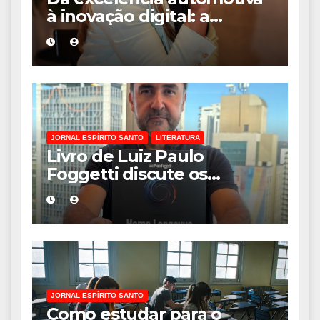
à inovação digital: a
trajetória internacional da
empresária Adriene Silva
JORNAL ESPÍRITO SANTO
LITERATURA
Livro de Luiz Paulo
Foggetti discute os
desafios de uma
sociedade onde viver até
aos 120 anos poderá ser
realidade
JORNAL ESPÍRITO SANTO
Como estudar para o