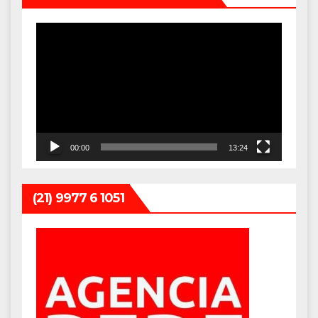
Tocador
de
vídeo
00:00
13:24
(21) 9977 6 1051