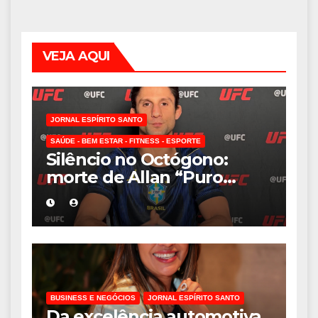
VEJA AQUI
JORNAL ESPÍRITO SANTO
SAÚDE - BEM ESTAR - FITNESS - ESPORTE
Silêncio no Octógono:
morte de Allan “Puro
Osso” interrompe
trajetória de destaque no
MMA aos 34 anos
BUSINESS E NEGÓCIOS
JORNAL ESPÍRITO SANTO
Da excelência automotiva