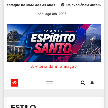
Skip
taque no MMA aos 34 anos
Da excelência automotiva à inovaçã
to
sáb. ago 8th, 2026
content
A vitória da informação
ESTILO