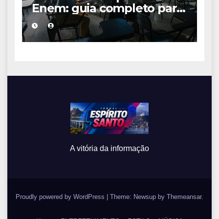
Enem: guia completo para
conquistar a vaga na
universidade
A vitória da informação
Proudly powered by WordPress
|
Theme: Newsup by
Themeansar
.