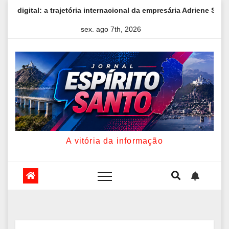
Skip
 trajetória internacional da empresária Adriene Silva
Livro 
to
sex. ago 7th, 2026
content
A vitória da informação