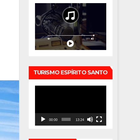
TURISMO ESPÍRITO SANTO
Tocador
de
vídeo
00:00
13:24