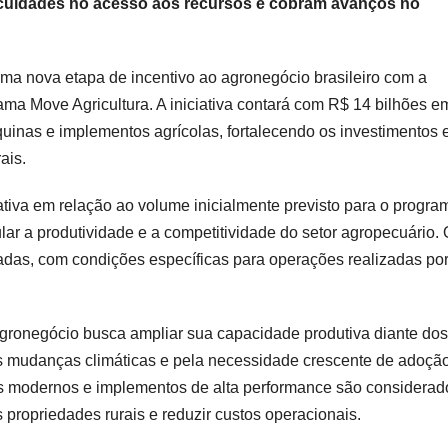
ficuldades no acesso aos recursos e cobram avanços no
ma nova etapa de incentivo ao agronegócio brasileiro com a
ma Move Agricultura. A iniciativa contará com R$ 14 bilhões e
quinas e implementos agrícolas, fortalecendo os investimentos
ais.
tiva em relação ao volume inicialmente previsto para o progra
ar a produtividade e a competitividade do setor agropecuário.
iadas, com condições específicas para operações realizadas po
onegócio busca ampliar sua capacidade produtiva diante dos
as mudanças climáticas e pela necessidade crescente de adoçã
os modernos e implementos de alta performance são considerad
 propriedades rurais e reduzir custos operacionais.