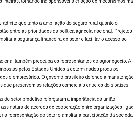
 inteiras, tornando indispensável a criação de mecanismos ma
 admite que tanto a ampliação do seguro rural quanto o
o entre as prioridades da política agrícola nacional. Projetos
liar a segurança financeira do setor e facilitar o acesso ao
nacional também preocupa os representantes do agronegócio. A
 impostas pelos Estados Unidos a determinados produtos
dades e empresários. O governo brasileiro defende a manutençã
s que preservem as relações comerciais entre os dois países.
s do setor produtivo reforçaram a importância da união
. A assinatura de acordos de cooperação entre organizações liga
r a representação do setor e ampliar a participação da socied