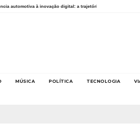
novação digital: a trajetória internacional da empresária Adriene 
O
MÚSICA
POLÍTICA
TECNOLOGIA
V