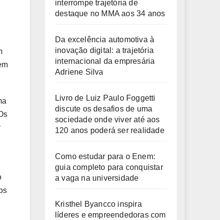
interrompe trajetória de
destaque no MMA aos 34 anos
Da excelência automotiva à
inovação digital: a trajetória
m
internacional da empresária
 em
Adriene Silva
Livro de Luiz Paulo Foggetti
ma
discute os desafios de uma
 Os
sociedade onde viver até aos
r
120 anos poderá ser realidade
Como estudar para o Enem:
guia completo para conquistar
o
a vaga na universidade
os
Kristhel Byancco inspira
líderes e empreendedoras com