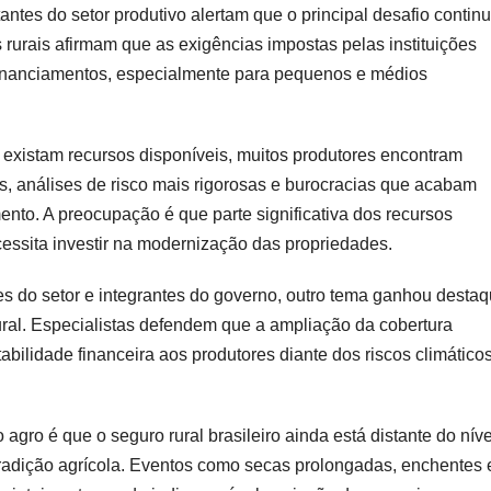
ntes do setor produtivo alertam que o principal desafio contin
 rurais afirmam que as exigências impostas pelas instituições
e financiamentos, especialmente para pequenos e médios
existam recursos disponíveis, muitos produtores encontram
s, análises de risco mais rigorosas e burocracias que acabam
mento. A preocupação é que parte significativa dos recursos
ssita investir na modernização das propriedades.
es do setor e integrantes do governo, outro tema ganhou destaq
ural. Especialistas defendem que a ampliação da cobertura
tabilidade financeira aos produtores diante dos riscos climático
agro é que o seguro rural brasileiro ainda está distante do níve
radição agrícola. Eventos como secas prolongadas, enchentes 