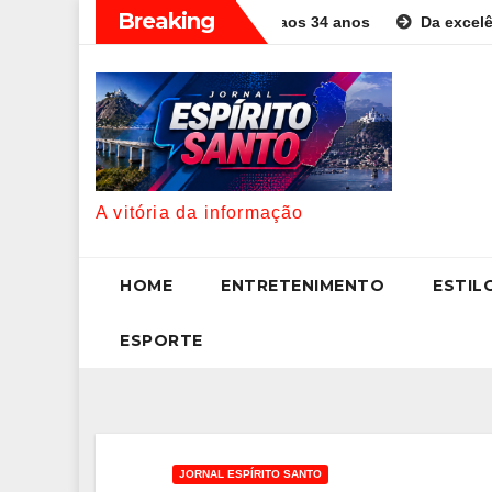
Skip
Breaking
de destaque no MMA aos 34 anos
Da excelência automotiva à i
to
content
A vitória da informação
HOME
ENTRETENIMENTO
ESTIL
ESPORTE
JORNAL ESPÍRITO SANTO