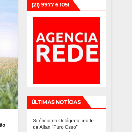
(21) 9977 6 1051
ÚLTIMAS NOTÍCIAS
Silêncio no Octógono: morte
ção
de Allan “Puro Osso”