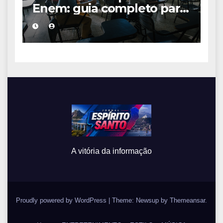
Enem: guia completo para
conquistar a vaga na
universidade
A vitória da informação
Proudly powered by WordPress
|
Theme: Newsup by
Themeansar
.