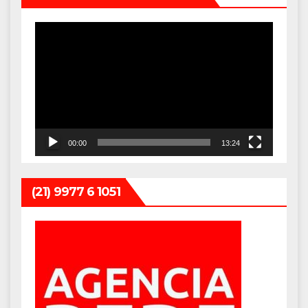
Tocador
de
vídeo
00:00
13:24
(21) 9977 6 1051