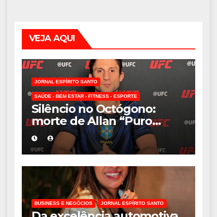
VEJA AQUI
JORNAL ESPÍRITO SANTO
SAÚDE - BEM ESTAR - FITNESS - ESPORTE
Silêncio no Octógono:
morte de Allan “Puro
Osso” interrompe
trajetória de destaque no
MMA aos 34 anos
BUSINESS E NEGÓCIOS
JORNAL ESPÍRITO SANTO
Da excelência automotiva