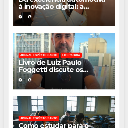
à inovação digital: a
trajetória internacional da
empresária Adriene Silva
JORNAL ESPÍRITO SANTO
LITERATURA
Livro de Luiz Paulo
Foggetti discute os
desafios de uma
sociedade onde viver até
aos 120 anos poderá ser
realidade
JORNAL ESPÍRITO SANTO
Como estudar para o