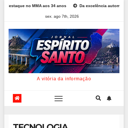
Skip
staque no MMA aos 34 anos
Da excelência automotiva à inovaç
to
sex. ago 7th, 2026
content
A vitória da informação
TECNOLOGIA