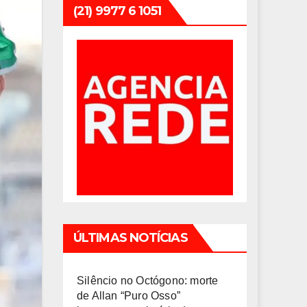
(21) 9977 6 1051
ÚLTIMAS NOTÍCIAS
Silêncio no Octógono: morte
de Allan “Puro Osso”