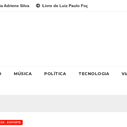
Livro de Luiz Paulo Foggetti discute os desafios de uma socied
O
MÚSICA
POLÍTICA
TECNOLOGIA
V
ESS - ESPORTE