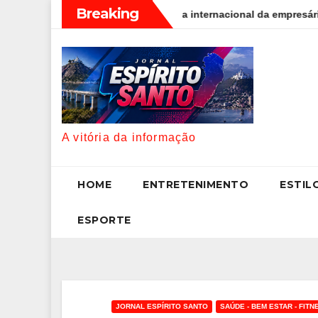
Skip
Breaking
gital: a trajetória internacional da empresária Adriene Silva
to
content
A vitória da informação
HOME
ENTRETENIMENTO
ESTIL
ESPORTE
JORNAL ESPÍRITO SANTO
SAÚDE - BEM ESTAR - FITN