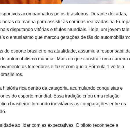
s esportivos acompanhados pelos brasileiros. Durante décadas,
horas da manhã para assistir às corridas realizadas na Europa
nais disputando vitórias e títulos mundiais. Hoje, um jovem tale
país o entusiasmo que marcou gerações de fãs do automobilismo
s do esporte brasileiro na atualidade, assumiu a responsabilid
a do automobilismo mundial. Mais do que construir uma carreira
 novamente os torcedores e fazer com que a Fórmula 1 volte a
rasileiros.
ma história rica dentro da categoria, acumulando conquistas e
cones do esporte mundial. Essa tradição criou uma relação
lico brasileiro, tornando inevitáveis as comparações entre os
do.
idade ao lidar com as expectativas. O piloto reconhece a