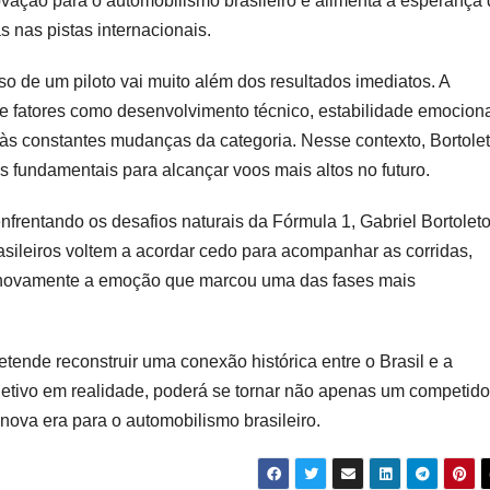
vação para o automobilismo brasileiro e alimenta a esperança
s nas pistas internacionais.
o de um piloto vai muito além dos resultados imediatos. A
e fatores como desenvolvimento técnico, estabilidade emociona
às constantes mudanças da categoria. Nesse contexto, Bortole
 fundamentais para alcançar voos mais altos no futuro.
rentando os desafios naturais da Fórmula 1, Gabriel Bortolet
sileiros voltem a acordar cedo para acompanhar as corridas,
er novamente a emoção que marcou uma das fases mais
retende reconstruir uma conexão histórica entre o Brasil e a
jetivo em realidade, poderá se tornar não apenas um competido
ova era para o automobilismo brasileiro.