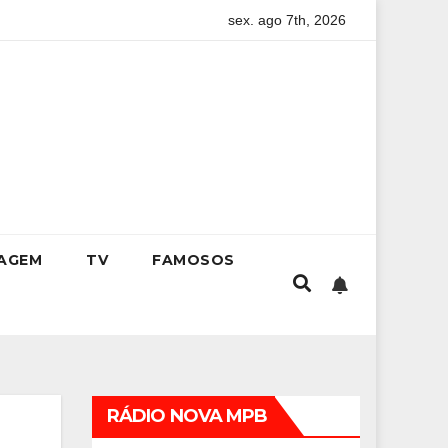
sex. ago 7th, 2026
ade onde viver até aos 120 anos poderá ser realidade
Como 
IAGEM
TV
FAMOSOS
RÁDIO NOVA MPB