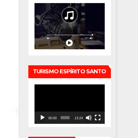
TURISMO ESPÍRITO SANTO
Tocador
de
vídeo
00:00
13:24