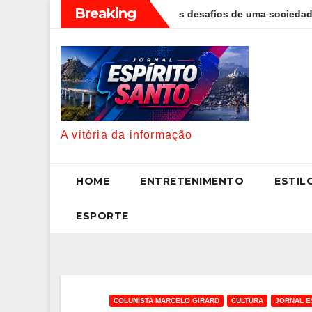
Skip
Breaking
lo Foggetti discute os desafios de uma sociedade onde viver até 
to
content
A vitória da informação
HOME
ENTRETENIMENTO
ESTIL
ESPORTE
COLUNISTA MARCELO GIRARD
CULTURA
JORNAL E