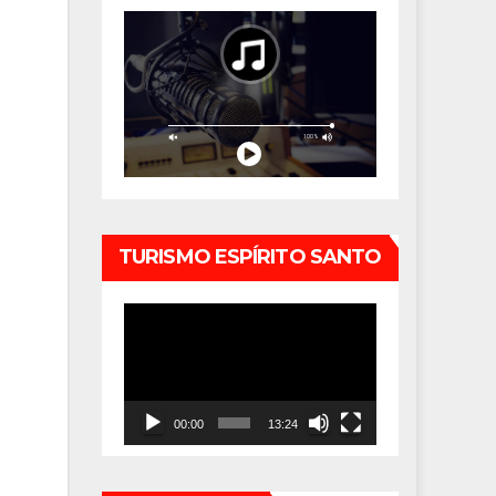
TURISMO ESPÍRITO SANTO
Tocador
de
vídeo
00:00
13:24