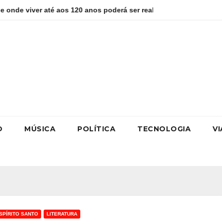
aos 120 anos poderá ser realidade
Como estudar para o Ene
O
MÚSICA
POLÍTICA
TECNOLOGIA
V
SPÍRITO SANTO
LITERATURA