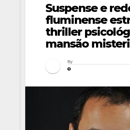
Suspense e red
fluminense estr
thriller psicol
mansão mister
By