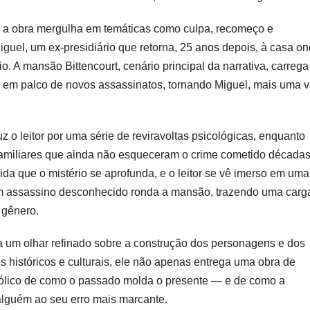
al, a obra mergulha em temáticas como culpa, recomeço e
Miguel, um ex-presidiário que retorna, 25 anos depois, à casa o
o. A mansão Bittencourt, cenário principal da narrativa, carrega
 em palco de novos assassinatos, tornando Miguel, mais uma v
z o leitor por uma série de reviravoltas psicológicas, enquanto
 familiares que ainda não esqueceram o crime cometido década
da que o mistério se aprofunda, e o leitor se vê imerso em uma
 um assassino desconhecido ronda a mansão, trazendo uma carg
 gênero.
a um olhar refinado sobre a construção dos personagens e dos
s históricos e culturais, ele não apenas entrega uma obra de
ólico de como o passado molda o presente — e de como a
alguém ao seu erro mais marcante.