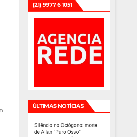
(21) 9977 6 1051
ÚLTIMAS NOTÍCIAS
em
Silêncio no Octógono: morte
de Allan “Puro Osso”