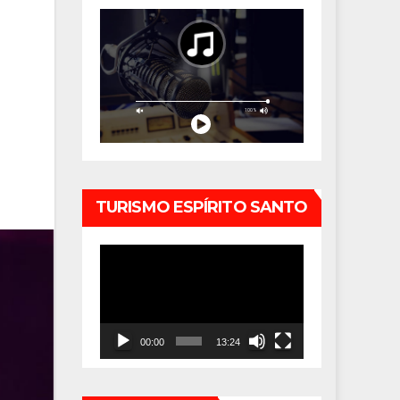
TURISMO ESPÍRITO SANTO
Tocador
de
vídeo
00:00
13:24