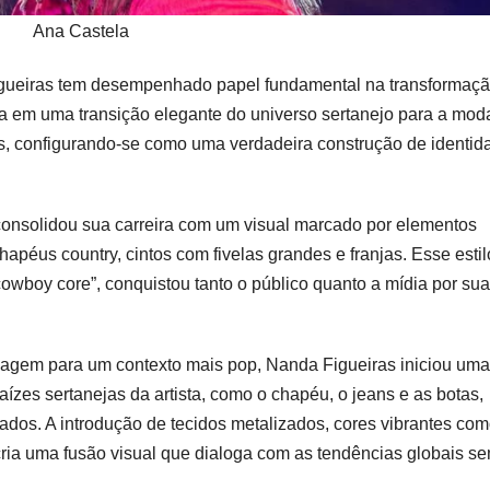
Ana Castela
 Figueiras tem desempenhado papel fundamental na transformaç
a em uma transição elegante do universo sertanejo para a mod
s, configurando-se como uma verdadeira construção de identid
consolidou sua carreira com um visual marcado por elementos
hapéus country, cintos com fivelas grandes e franjas. Esse estil
“cowboy core”, conquistou tanto o público quanto a mídia por sua
agem para um contexto mais pop, Nanda Figueiras iniciou uma
raízes sertanejas da artista, como o chapéu, o jeans e as botas,
ados. A introdução de tecidos metalizados, cores vibrantes com
s cria uma fusão visual que dialoga com as tendências globais s