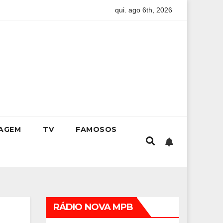
qui. ago 6th, 2026
mpleto para conquistar a vaga na universidade
Kristhel B
IAGEM
TV
FAMOSOS
RÁDIO NOVA MPB