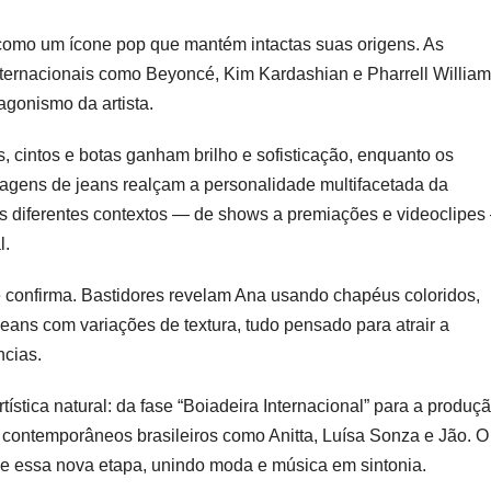
a como um ícone pop que mantém intactas suas origens. As
nternacionais como Beyoncé, Kim Kardashian e Pharrell William
tagonismo da artista.
, cintos e botas ganham brilho e sofisticação, enquanto os
avagens de jeans realçam a personalidade multifacetada da
aos diferentes contextos — de shows a premiações e videoclipe
l.
e confirma. Bastidores revelam Ana usando chapéus coloridos,
eans com variações de textura, tudo pensado para atrair a
ncias.
tica natural: da fase “Boiadeira Internacional” para a produç
s contemporâneos brasileiros como Anitta, Luísa Sonza e Jão. O
ece essa nova etapa, unindo moda e música em sintonia.