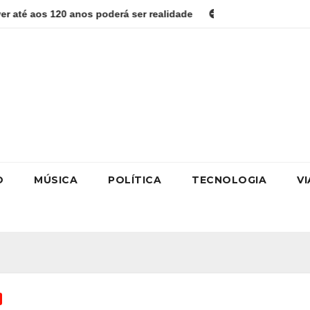
os poderá ser realidade
Como estudar para o Enem: guia co
O
MÚSICA
POLÍTICA
TECNOLOGIA
V