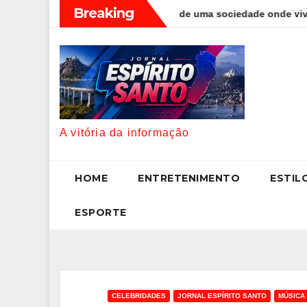
Skip
Breaking
i discute os desafios de uma sociedade onde viver até aos 120 an
to
content
A vitória da informação
HOME
ENTRETENIMENTO
ESTIL
ESPORTE
CELEBRIDADES
JORNAL ESPÍRITO SANTO
MÚSICA