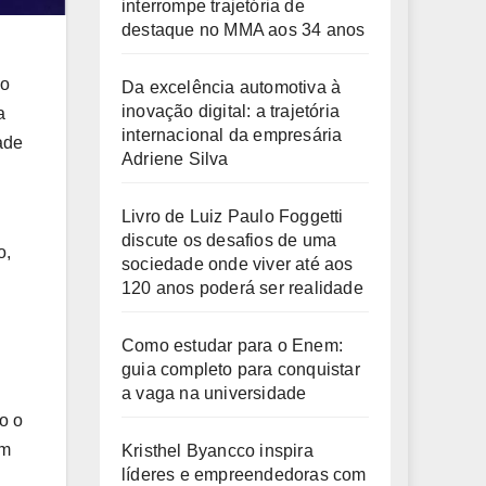
interrompe trajetória de
destaque no MMA aos 34 anos
ão
Da excelência automotiva à
inovação digital: a trajetória
a
internacional da empresária
ade
Adriene Silva
Livro de Luiz Paulo Foggetti
discute os desafios de uma
o,
sociedade onde viver até aos
120 anos poderá ser realidade
Como estudar para o Enem:
guia completo para conquistar
a vaga na universidade
o o
em
Kristhel Byancco inspira
líderes e empreendedoras com