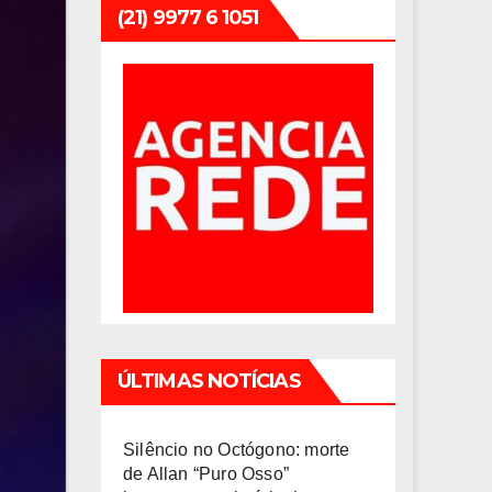
(21) 9977 6 1051
ÚLTIMAS NOTÍCIAS
Silêncio no Octógono: morte
de Allan “Puro Osso”