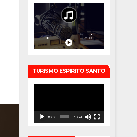
TURISMO ESPÍRITO SANTO
Tocador
de
vídeo
00:00
13:24