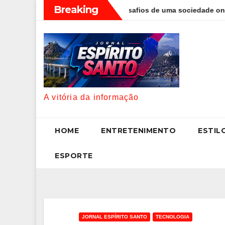
Skip
Breaking
ggetti discute os desafios de uma sociedade onde viver até aos 
to
content
A vitória da informação
HOME
ENTRETENIMENTO
ESTIL
ESPORTE
JORNAL ESPÍRITO SANTO
TECNOLOGIA