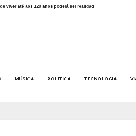
120 anos poderá ser realidade
Como estudar para o Enem: gu
O
MÚSICA
POLÍTICA
TECNOLOGIA
V