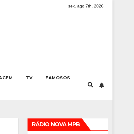
sex. ago 7th, 2026
ia completo para conquistar a vaga na universidade
Krist
IAGEM
TV
FAMOSOS
RÁDIO NOVA MPB