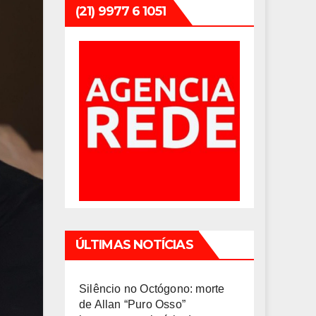
(21) 9977 6 1051
ÚLTIMAS NOTÍCIAS
Silêncio no Octógono: morte
de Allan “Puro Osso”