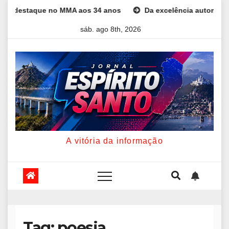
Skip
staque no MMA aos 34 anos
Da excelência automotiva à inovaç
to
sáb. ago 8th, 2026
content
A vitória da informação
Tag:
poesia