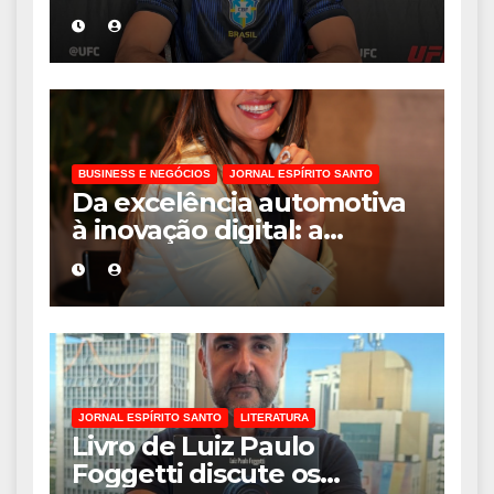
Osso” interrompe
trajetória de destaque no
MMA aos 34 anos
BUSINESS E NEGÓCIOS
JORNAL ESPÍRITO SANTO
Da excelência automotiva
à inovação digital: a
trajetória internacional da
empresária Adriene Silva
JORNAL ESPÍRITO SANTO
LITERATURA
Livro de Luiz Paulo
Foggetti discute os