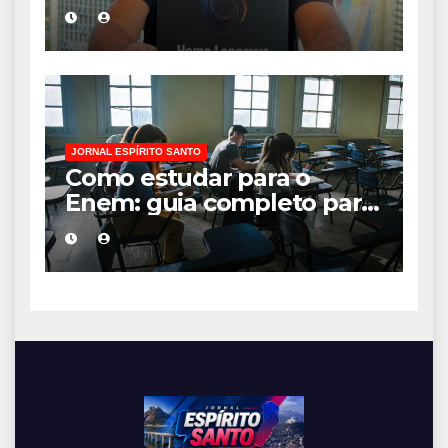
desafios de uma
sociedade onde viver até
aos 120 anos poderá ser
realidade
JORNAL ESPÍRITO SANTO
Como estudar para o
Enem: guia completo para
conquistar a vaga na
universidade