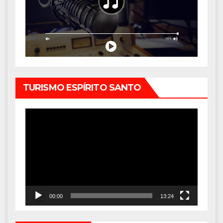
TURISMO ESPÍRITO SANTO
Tocador
de
vídeo
00:00
13:24