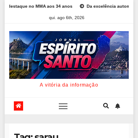
Skip
taque no MMA aos 34 anos
Da excelência automotiva à inovaçã
to
qui. ago 6th, 2026
content
A vitória da informação
Tag:
sarau