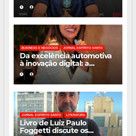
Osso” interrompe
trajetória de destaque no
MMA aos 34 anos
BUSINESS E NEGÓCIOS
JORNAL ESPÍRITO SANTO
Da excelência automotiva
à inovação digital: a
trajetória internacional da
empresária Adriene Silva
JORNAL ESPÍRITO SANTO
LITERATURA
Livro de Luiz Paulo
Foggetti discute os