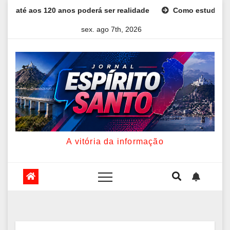
Skip
realidade
Como estudar para o Enem: guia completo para co
to
sex. ago 7th, 2026
content
A vitória da informação