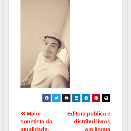
Navegação
Maior
Editora publica e
sonetista da
distribui livros
de
atualidade,
em língua