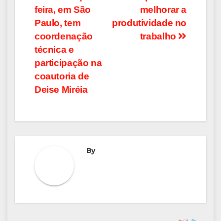
de
feira, em São
melhorar a
Post
Paulo, tem
produtividade no
coordenação
trabalho
técnica e
participação na
coautoria de
Deise Miréia
By