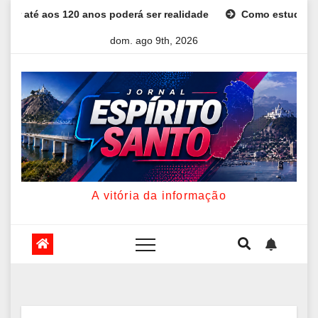
Skip
oderá ser realidade
Como estudar para o Enem: guia comple
to
dom. ago 9th, 2026
content
A vitória da informação