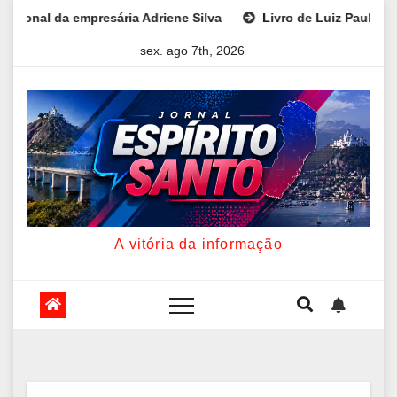
Skip
 Silva
Livro de Luiz Paulo Foggetti discute os desafios de
to
sex. ago 7th, 2026
content
A vitória da informação