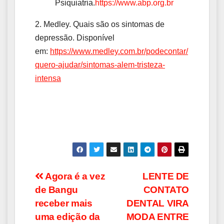
Psiquiatria.
https://www.abp.org.br
2. Medley. Quais são os sintomas de
depressão. Disponível
em:
https://www.medley.com.br/podecontar/
quero-ajudar/sintomas-alem-tristeza-
intensa
Navegação
Agora é a vez
LENTE DE
de Bangu
CONTATO
de
receber mais
DENTAL VIRA
Post
uma edição da
MODA ENTRE