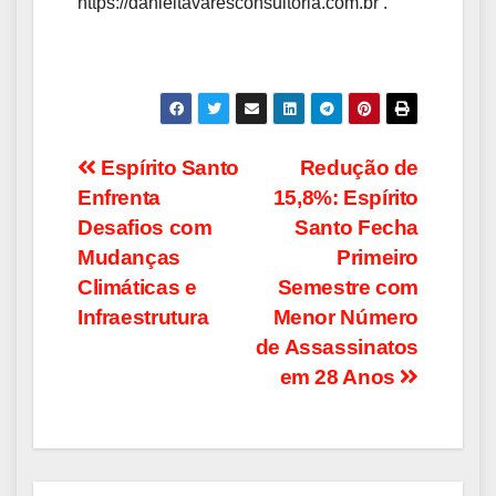
https://danieltavaresconsultoria.com.br .
Navegação
Espírito Santo
Redução de
Enfrenta
15,8%: Espírito
de
Desafios com
Santo Fecha
Post
Mudanças
Primeiro
Climáticas e
Semestre com
Infraestrutura
Menor Número
de Assassinatos
em 28 Anos