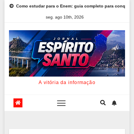
Skip
Enem: guia completo para conquistar a vaga na universidade
to
seg. ago 10th, 2026
content
A vitória da informação