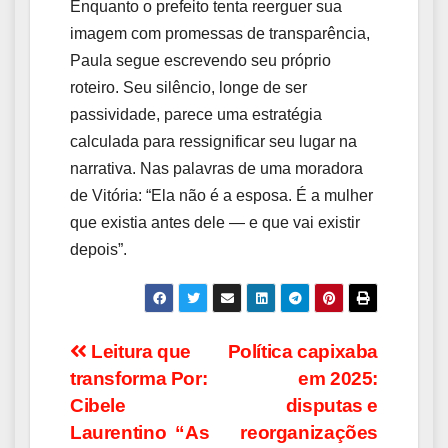
Enquanto o prefeito tenta reerguer sua
imagem com promessas de transparência,
Paula segue escrevendo seu próprio
roteiro. Seu silêncio, longe de ser
passividade, parece uma estratégia
calculada para ressignificar seu lugar na
narrativa. Nas palavras de uma moradora
de Vitória: “Ela não é a esposa. É a mulher
que existia antes dele — e que vai existir
depois”.
Navegação
Leitura que
Política capixaba
transforma Por:
em 2025:
de
Cibele
disputas e
Post
Laurentino “As
reorganizações