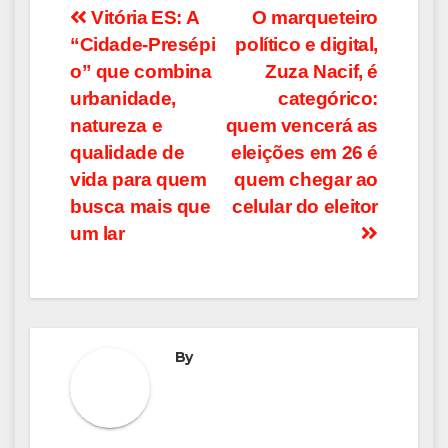
Navegação
Vitória ES: A
O marqueteiro
“Cidade‑Presépi
político e digital,
de
o” que combina
Zuza Nacif, é
Post
urbanidade,
categórico:
natureza e
quem vencerá as
qualidade de
eleições em 26 é
vida para quem
quem chegar ao
busca mais que
celular do eleitor
um lar
By