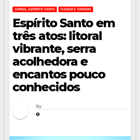
JORNAL ESPÍRITO SANTO
VIAGEM E TURISMO
Espírito Santo em
três atos: litoral
vibrante, serra
acolhedora e
encantos pouco
conhecidos
By