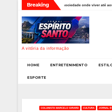
Skip
Breaking
 desafios de uma sociedade onde viver até aos 120 anos poderá se
to
content
A vitória da informação
HOME
ENTRETENIMENTO
ESTIL
ESPORTE
COLUNISTA MARCELO GIRARD
CULTURA
JORNAL E