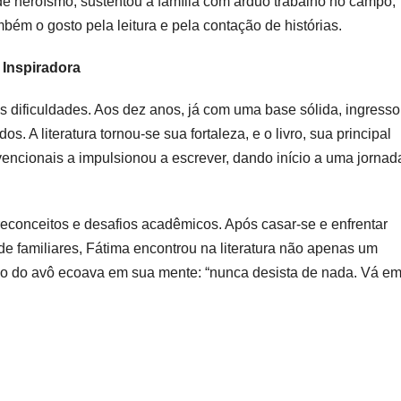
de heroísmo, sustentou a família com árduo trabalho no campo,
bém o gosto pela leitura e pela contação de histórias.
 Inspiradora
s dificuldades. Aos dez anos, já com uma base sólida, ingress
. A literatura tornou-se sua fortaleza, e o livro, sua principal
vencionais a impulsionou a escrever, dando início a uma jornad
preconceitos e desafios acadêmicos. Após casar-se e enfrentar
 de familiares, Fátima encontrou na literatura não apenas um
 do avô ecoava em sua mente: “nunca desista de nada. Vá e