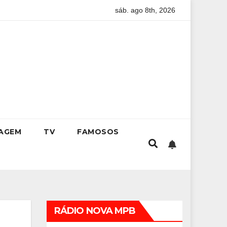
sáb. ago 8th, 2026
 conquistar a vaga na universidade
Kristhel Byancco inspi
IAGEM
TV
FAMOSOS
RÁDIO NOVA MPB