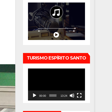
TURISMO ESPÍRITO SANTO
Tocador
de
vídeo
00:00
13:24