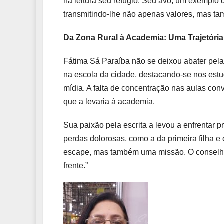
na leitura seu refúgio. Seu avô, um exemplo 
transmitindo-lhe não apenas valores, mas tam
Da Zona Rural à Academia: Uma Trajetória
Fátima Sá Paraíba não se deixou abater pela
na escola da cidade, destacando-se nos estudos
mídia. A falta de concentração nas aulas con
que a levaria à academia.
Sua paixão pela escrita a levou a enfrentar 
perdas dolorosas, como a da primeira filha e
escape, mas também uma missão. O conselho
frente.”