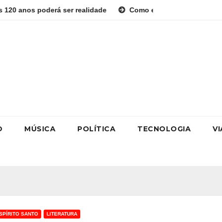
r realidade
Como estudar para o Enem: guia completo para
O
MÚSICA
POLÍTICA
TECNOLOGIA
V
SPÍRITO SANTO
LITERATURA