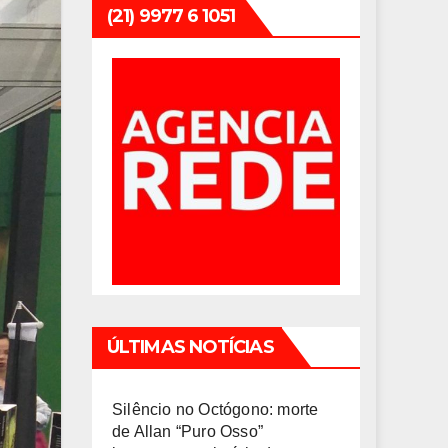
(21) 9977 6 1051
ÚLTIMAS NOTÍCIAS
Silêncio no Octógono: morte
de Allan “Puro Osso”