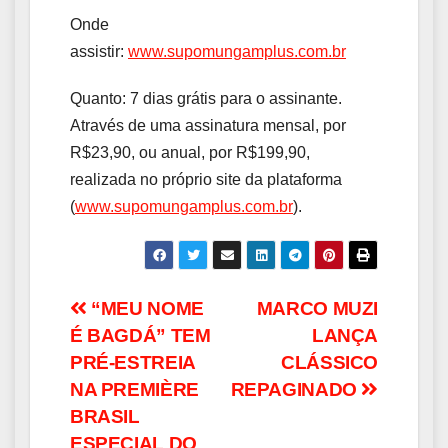
Onde
assistir:
www.supomungamplus.com.br
Quanto: 7 dias grátis para o assinante.
Através de uma assinatura mensal, por
R$23,90, ou anual, por R$199,90,
realizada no próprio site da plataforma
(
www.supomungamplus.com.br
).
Navegação
“MEU NOME
MARCO MUZI
É BAGDÁ” TEM
LANÇA
de
PRÉ-ESTREIA
CLÁSSICO
Post
NA PREMIÈRE
REPAGINADO
BRASIL
ESPECIAL DO