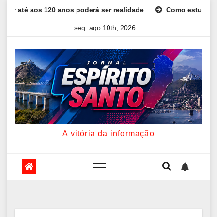
Skip
er realidade
Como estudar para o Enem: guia completo para
to
seg. ago 10th, 2026
content
A vitória da informação