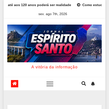
Skip
s 120 anos poderá ser realidade
Como estudar para o Enem: 
to
sex. ago 7th, 2026
content
A vitória da informação