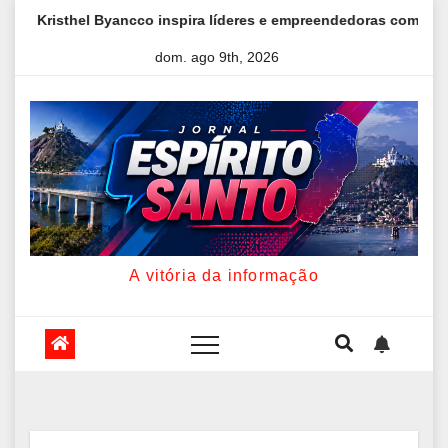
Skip
deres e empreendedoras com palestra sobre fé, autoestima e lider
to
dom. ago 9th, 2026
content
A vitória da informação