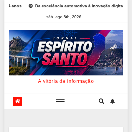
Skip
Da excelência automotiva à inovação digital: a trajetória int
to
sáb. ago 8th, 2026
content
A vitória da informação