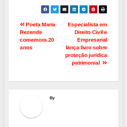
Navegação
Poeta Maria
Especialista em
Rezende
Direito Civil e
de
comemora 20
Empresarial
Post
anos
lança livro sobre
proteção jurídica
patrimonial
By