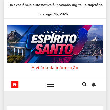
Skip
ência automotiva à inovação digital: a trajetória internacional da
to
sex. ago 7th, 2026
content
A vitória da informação