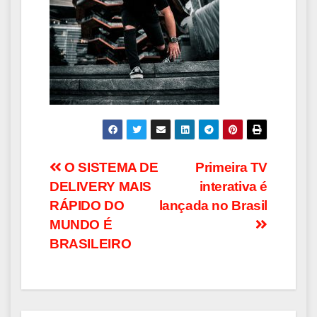
Navegação
O SISTEMA DE
Primeira TV
DELIVERY MAIS
interativa é
de
RÁPIDO DO
lançada no Brasil
Post
MUNDO É
BRASILEIRO