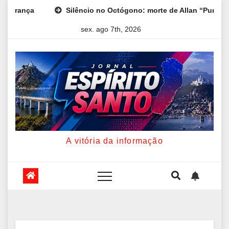
Skip
gono: morte de Allan “Puro Osso” interrompe trajetória de desta
to
sex. ago 7th, 2026
content
A vitória da informação