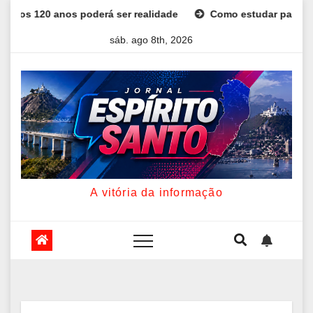
Skip
 ser realidade
Como estudar para o Enem: guia completo pa
to
sáb. ago 8th, 2026
content
A vitória da informação