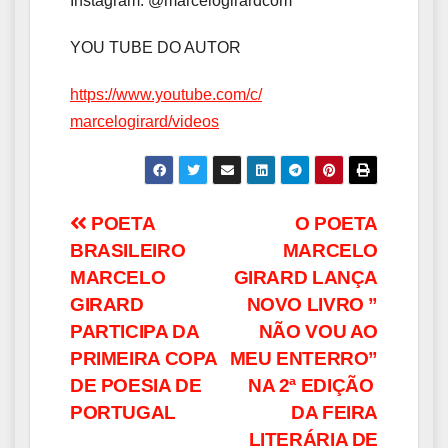
Instagram: @marcelogirardcom
YOU TUBE DO AUTOR
https://www.youtube.com/c/
marcelogirard/videos
Navegação
POETA
O POETA
BRASILEIRO
MARCELO
de
MARCELO
GIRARD LANÇA
Post
GIRARD
NOVO LIVRO ”
PARTICIPA DA
NÃO VOU AO
PRIMEIRA COPA
MEU ENTERRO”
DE POESIA DE
NA 2ª EDIÇÃO
PORTUGAL
DA FEIRA
LITERÁRIA DE