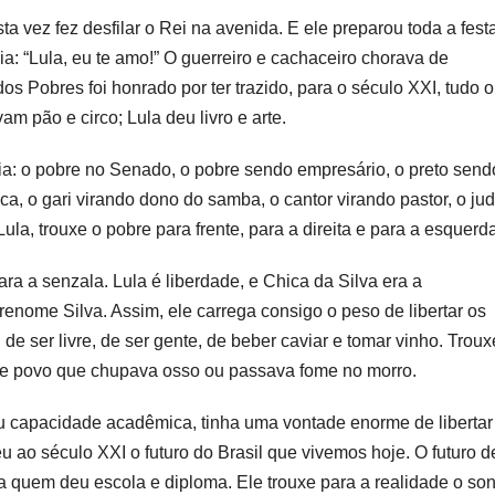
ta vez fez desfilar o Rei na avenida. E ele preparou toda a fest
a: “Lula, eu te amo!” O guerreiro e cachaceiro chorava de
s Pobres foi honrado por ter trazido, para o século XXI, tudo o
m pão e circo; Lula deu livro e arte.
ria: o pobre no Senado, o pobre sendo empresário, o preto send
, o gari virando dono do samba, o cantor virando pastor, o ju
ula, trouxe o pobre para frente, para a direita e para a esquerd
ara a senzala. Lula é liberdade, e Chica da Silva era a
nome Silva. Assim, ele carrega consigo o peso de libertar os
de ser livre, de ser gente, de beber caviar e tomar vinho. Troux
ste povo que chupava osso ou passava fome no morro.
u capacidade acadêmica, tinha uma vontade enorme de libertar
eu ao século XXI o futuro do Brasil que vivemos hoje. O futuro d
 a quem deu escola e diploma. Ele trouxe para a realidade o so