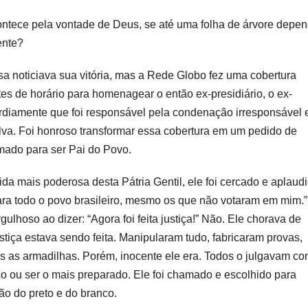
ontece pela vontade de Deus, se até uma folha de árvore depe
ente?
nsa noticiava sua vitória, mas a Rede Globo fez uma cobertura
tes de horário para homenagear o então ex-presidiário, o ex-
ardiamente que foi responsável pela condenação irresponsável 
Silva. Foi honroso transformar essa cobertura em um pedido de
ado para ser Pai do Povo.
da mais poderosa desta Pátria Gentil, ele foi cercado e aplaud
para todo o povo brasileiro, mesmo os que não votaram em mim.”
lhoso ao dizer: “Agora foi feita justiça!” Não. Ele chorava de
stiça estava sendo feita. Manipularam tudo, fabricaram provas,
das as armadilhas. Porém, inocente ele era. Todos o julgavam c
ico ou ser o mais preparado. Ele foi chamado e escolhido para
ão do preto e do branco.