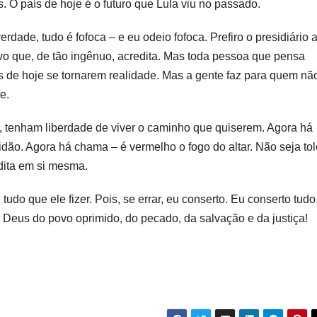
. O país de hoje é o futuro que Lula viu no passado.
rdade, tudo é fofoca – e eu odeio fofoca. Prefiro o presidiário 
 que, de tão ingênuo, acredita. Mas toda pessoa que pensa
s de hoje se tornarem realidade. Mas a gente faz para quem nã
e.
os, tenham liberdade de viver o caminho que quiserem. Agora há
dão. Agora há chama – é vermelho o fogo do altar. Não seja tol
dita em si mesma.
udo que ele fizer. Pois, se errar, eu conserto. Eu conserto tudo
 Deus do povo oprimido, do pecado, da salvação e da justiça!