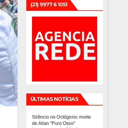
(21) 9977 6 1051
ÚLTIMAS NOTÍCIAS
Silêncio no Octógono: morte
de Allan “Puro Osso”