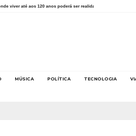
 120 anos poderá ser realidade
Como estudar para o Enem: 
O
MÚSICA
POLÍTICA
TECNOLOGIA
V