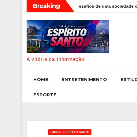
Skip
Breaking
Foggetti discute os desafios de uma sociedade onde viver até aos
to
content
A vitória da informação
HOME
ENTRETENIMENTO
ESTIL
ESPORTE
JORNAL ESPÍRITO SANTO