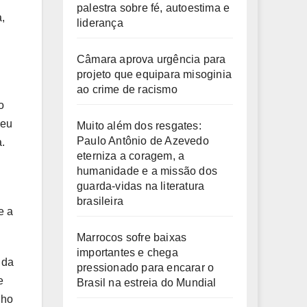
palestra sobre fé, autoestima e
a,
liderança
Câmara aprova urgência para
projeto que equipara misoginia
ao crime de racismo
o
deu
Muito além dos resgates:
Paulo Antônio de Azevedo
a.
eterniza a coragem, a
humanidade e a missão dos
guarda-vidas na literatura
brasileira
e a
Marrocos sofre baixas
importantes e chega
 da
pressionado para encarar o
e
Brasil na estreia do Mundial
nho