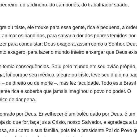
 pedreiro, do jardineiro, do camponês, do trabalhador suado,
egre ou triste, ele trouxe para essa gente, rica e pequena, a ord
 animar os bandidos, para salvar a dor dos pobres temidos por
azer para conquistar: Deus exagera, assim como o Senhor. Deu
anto exagero, para fazer o mundo inteiro enxergar que Deus exis
 temia consequências. Saiu pelo mundo em seu avião próprio,
a, foi porque seu médico, alegre ou triste, teve seu diploma pa
– de direito ou de morte –, mas fez faculdade. Todo este Brasil
gente rica e soberba que jamais imaginou o povo no poder. O
rico de dar pena.
nrado por Deus. Envelhecer é um troféu dado por Deus, é um
ja do que for, faça jus a Cristo, nosso Salvador, e agradeça a L
sa, seu carro e sua família, pois foi o presidente Pai do Povo 