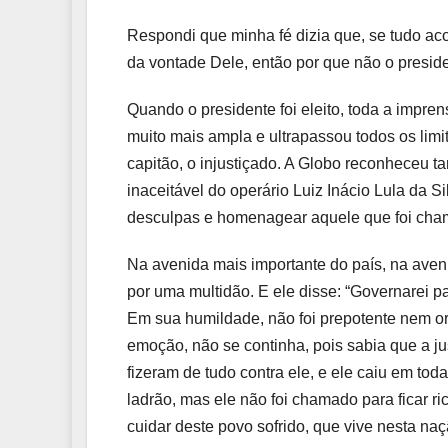
Respondi que minha fé dizia que, se tudo ac
da vontade Dele, então por que não o presid
Quando o presidente foi eleito, toda a impre
muito mais ampla e ultrapassou todos os limi
capitão, o injustiçado. A Globo reconheceu t
inaceitável do operário Luiz Inácio Lula da 
desculpas e homenagear aquele que foi cham
Na avenida mais importante do país, na aveni
por uma multidão. E ele disse: “Governarei 
Em sua humildade, não foi prepotente nem orgu
emoção, não se continha, pois sabia que a ju
fizeram de tudo contra ele, e ele caiu em to
ladrão, mas ele não foi chamado para ficar r
cuidar deste povo sofrido, que vive nesta naç