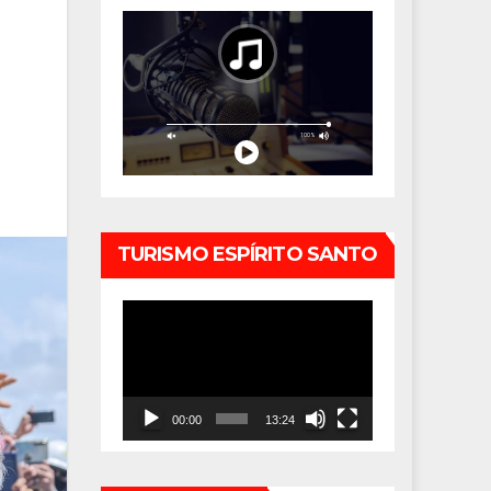
TURISMO ESPÍRITO SANTO
Tocador
de
vídeo
00:00
13:24