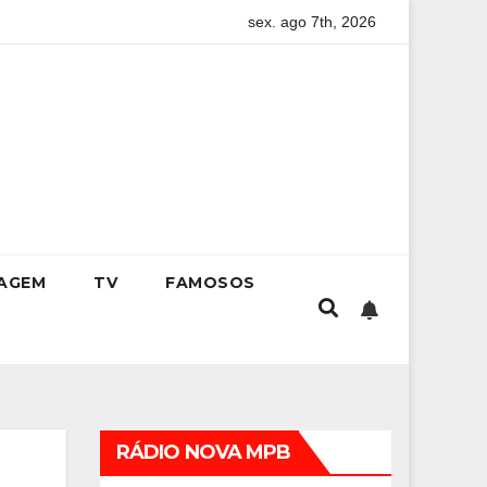
sex. ago 7th, 2026
guia completo para conquistar a vaga na universidade
Kri
IAGEM
TV
FAMOSOS
RÁDIO NOVA MPB