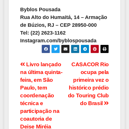
Byblos Pousada
Rua Alto do Humaitá, 14 – Armação
de Búzios, RJ – CEP 28950-000
Tel: (22) 2623-1162
Instagram.com/byblospousada
Navegação
Livro lançado
CASACOR Rio
na última quinta-
ocupa pela
de
feira, em São
primeira vez o
Post
Paulo, tem
histórico prédio
coordenação
do Touring Club
técnica e
do Brasil
participação na
coautoria de
Deise Miréia