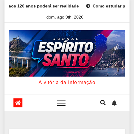
Skip
alidade
Como estudar para o Enem: guia completo para conq
to
dom. ago 9th, 2026
content
A vitória da informação