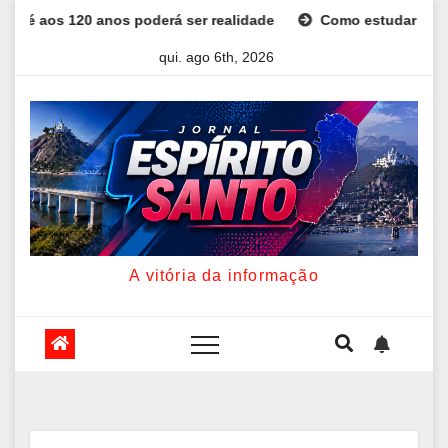
Skip
0 anos poderá ser realidade
Como estudar para o Enem: gui
to
qui. ago 6th, 2026
content
A vitória da informação