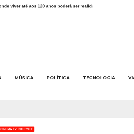
 120 anos poderá ser realidade
Como estudar para o Enem: g
O
MÚSICA
POLÍTICA
TECNOLOGIA
V
 CINEMA TV INTERNET