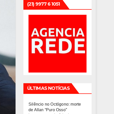
(21) 9977 6 1051
ÚLTIMAS NOTÍCIAS
Silêncio no Octógono: morte
de Allan “Puro Osso”