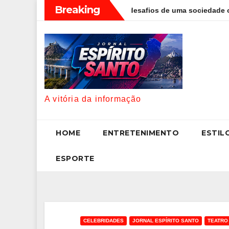
Skip
Breaking
oggetti discute os desafios de uma sociedade onde viver até aos
to
content
A vitória da informação
HOME
ENTRETENIMENTO
ESTIL
ESPORTE
CELEBRIDADES
JORNAL ESPÍRITO SANTO
TEATRO