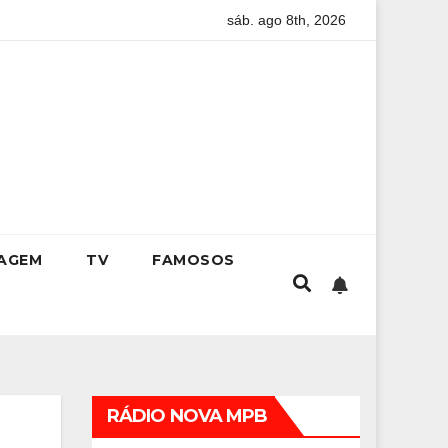
sáb. ago 8th, 2026
uia completo para conquistar a vaga na universidade
Kris
IAGEM
TV
FAMOSOS
RÁDIO NOVA MPB