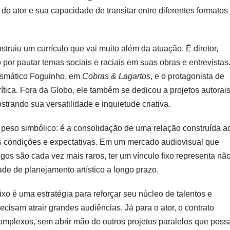
do ator e sua capacidade de transitar entre diferentes formatos
truiu um currículo que vai muito além da atuação. É diretor,
do por pautar temas sociais e raciais em suas obras e entrevistas
rismático Foguinho, em
Cobras & Lagartos
, e o protagonista de
rítica. Fora da Globo, ele também se dedicou a projetos autorais
trando sua versatilidade e inquietude criativa.
 peso simbólico: é a consolidação de uma relação construída a
 condições e expectativas. Em um mercado audiovisual que
gos são cada vez mais raros, ter um vínculo fixo representa nã
e de planejamento artístico a longo prazo.
xo é uma estratégia para reforçar seu núcleo de talentos e
isam atrair grandes audiências. Já para o ator, o contrato
omplexos, sem abrir mão de outros projetos paralelos que pos