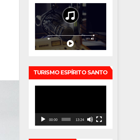
TURISMO ESPÍRITO SANTO
Tocador
de
vídeo
00:00
13:24