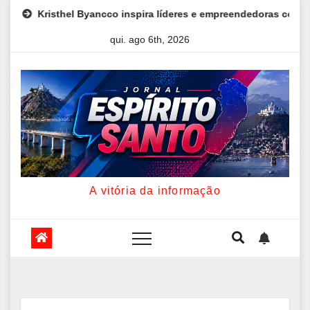
Skip
ira líderes e empreendedoras com palestra sobre fé, autoestima e
to
qui. ago 6th, 2026
content
A vitória da informação