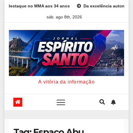
Skip
staque no MMA aos 34 anos
Da excelência automotiva à inovaç
to
sáb. ago 8th, 2026
content
A vitória da informação
Tag:
Espaço Abu