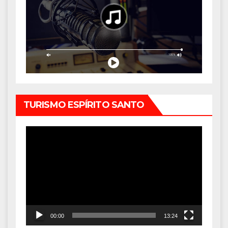
TURISMO ESPÍRITO SANTO
Tocador
de
vídeo
00:00
13:24