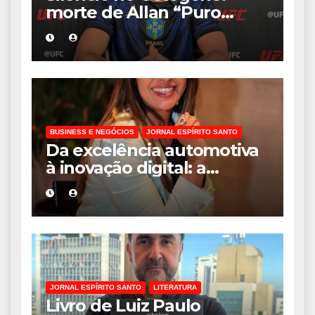
morte de Allan “Puro
Osso” interrompe
trajetória de destaque no
MMA aos 34 anos
BUSINESS E NEGÓCIOS
JORNAL ESPÍRITO SANTO
Da excelência automotiva
à inovação digital: a
trajetória internacional da
empresária Adriene Silva
JORNAL ESPÍRITO SANTO
LITERATURA
Livro de Luiz Paulo