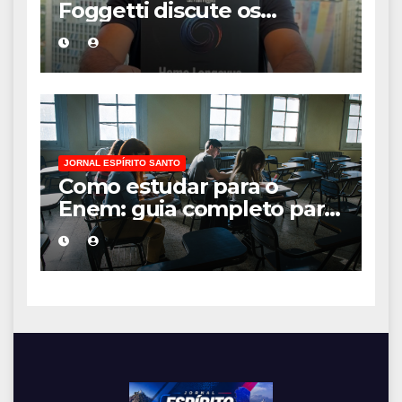
Foggetti discute os
desafios de uma
sociedade onde viver até
aos 120 anos poderá ser
realidade
JORNAL ESPÍRITO SANTO
Como estudar para o
Enem: guia completo para
conquistar a vaga na
universidade