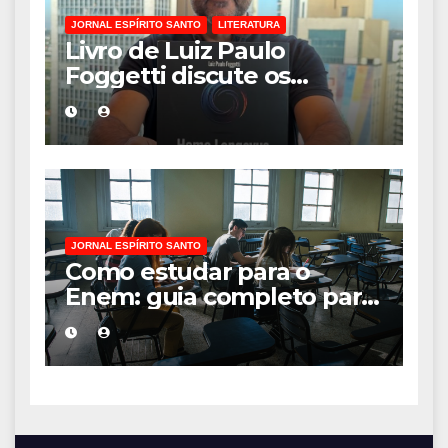
JORNAL ESPÍRITO SANTO
LITERATURA
Livro de Luiz Paulo
Foggetti discute os
desafios de uma
sociedade onde viver até
aos 120 anos poderá ser
realidade
JORNAL ESPÍRITO SANTO
Como estudar para o
Enem: guia completo para
conquistar a vaga na
universidade