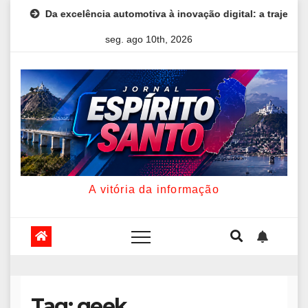
Skip
Da excelência automotiva à inovação digital: a trajetória interna
to
seg. ago 10th, 2026
content
A vitória da informação
Tag:
geek