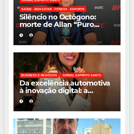
JORNAL ESPÍRITO SANTO
SAÚDE - BEM ESTAR - FITNESS - ESPORTE
Silêncio no Octógono:
morte de Allan “Puro
Osso” interrompe
trajetória de destaque no
MMA aos 34 anos
BUSINESS E NEGÓCIOS
JORNAL ESPÍRITO SANTO
Da excelência automotiva
à inovação digital: a
trajetória internacional da
empresária Adriene Silva